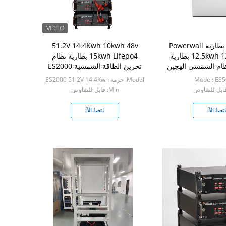
48V Lifepo4 بطارية Powerwall
51.2V 14.4Kwh 10kwh 48v
حزمة 12.5kwh 12 Kwh بطارية
15kwh Lifepo4 بطارية نظام
نظام الشمسي الهجين
تخزين الطاقة الشمسية ES2000
حزمة
Model: ES
Model: حزمة ES2000 51.2V 14.4Kwh
Min: قابل للتفاوض
ﺘﺼﻟ ﺍﻶﻧ
ﺎﺘﺼﻟ ﺍﻶﻧ