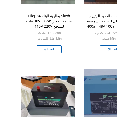
ت الحديد الليثيوم
5kwh بطارية البنك Lifepo4
الي للطاقة الشمسية
بطارية الجدار 48V 5KWh قابلة
400ah 48V 100ah 200ah 6000
للشحن 110V 220V
Cycle Ti
Model: - برو
Model: ES50000
Mi قطعة
Min: قابل للتفاوض
ﺘﺼﻟ ﺍﻶﻧ
ﺎﺘﺼﻟ ﺍﻶﻧ