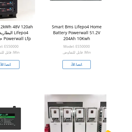
Smart Bms Lifepo4 Home
Battery Powerwall 51.2V
Lifepo4 الب
204Ah 10Kwh
Powerwall Lfp حزم البطارية
l: ES50000
Model: ES50000
Min: قابل للتفاوض
Min: قابل للتفاوض
ﺎﺘﺼﻟ ﺍﻶﻧ
ﺎﺘﺼﻟ ﺍﻶﻧ