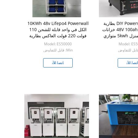
DIY Powerwall Lifepo4 بطارية
10KWh 48v Lifepo4 Powerwall
48V 100ah Server Rock خزانات
الكل في واحد قابلة للشحن 110
5 متوازي
فولت 220 فولت العاكس بطارية
ليثيوم أيون الشمسية
Model: ES50000
Model: ES
Min: قابل للتفاوض
ﺘﺼﻟ ﺍﻶﻧ
ﺎﺘﺼﻟ ﺍﻶﻧ