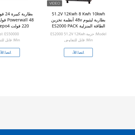
51.2V 12Kwh 8 Kwh 10kwh
بطارية ليثيوم 48v أنظمة تخزين
الطاقة المنزلية ES2000 PACK
احتياطية لل
Model: حزمة ES2000 51.2V 12Kwh
l: ES50000
Min: قابل للتفاوض
Min: قابل للتفاوض
ﺎﺘﺼﻟ ﺍﻶﻧ
ﺎﺘﺼﻟ ﺍﻶﻧ