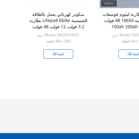
ارية ليثيوم فوسفات
سكوتر كهربائي يعمل بالطاقة
الحديد الشمسية 18650 48 فولت
الشمسية Lifepo4 Ebike بطارية
3.2 فولت 12 فولت 48 فولت
بطارية ليثيوم فوسفات
Model: - برو
Model: RV256100V2- برو
Mi قطعة
Min: 200 قطعة
ﺘﺼﻟ ﺍﻶﻧ
ﺎﺘﺼﻟ ﺍﻶﻧ