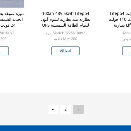
بطارية كبيرة 24 فولت Lifepo4
100ah 48V 5kwh Lifepo4
دورة عميقة بط
Powerwall 48 فولت 110 فولت
بطارية بنك بطارية ليثيوم أيون
220 فولت Lifepo4 بطارية
لنظام الطاقة الشمسية UPS
24 فولت 100ah 200ah
منزل
للاتصالات
Mode
Model: RV256100V2- برو
RV256100V2
Min: 200 قطعة
n: 200
ﺎﺘﺼﻟ ﺍﻶﻧ
ﺎ
»
2
1