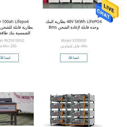
48V 5KWh LiFePO4 بطارية البنك
وحدة قابلة لإعادة الشحن Bms
بطارية قابلة للشحن 
الشمسية بنك طاقة 6000 دور
Model: ES50000
Model: RV256100V2
Min: قابل للتفاوض
Min: 200 قطعة
ﺎﺘﺼﻟ ﺍﻶﻧ
ﺎﺘﺼﻟ ﺍﻶﻧ