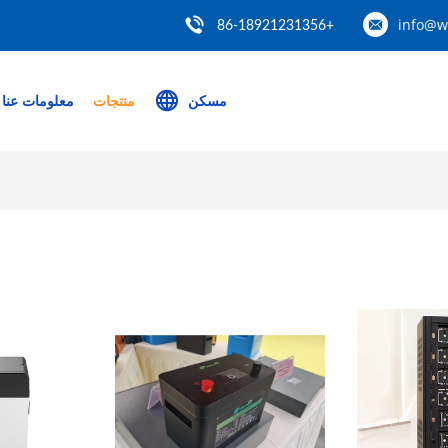
info@w
+86-18921231356
مسكن
منتجات
معلومات عنا