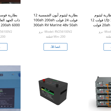
بطارية ليثيوم
بطارية ليثيوم أيون الشمسية 12
بطارية فوسفا
الحديد الفوسفات Lfp 3.2 فولت 12
فولت 24 فولت 100ah 200ah
ذات الجهد الع
فولت 48 فولت 20ah 72 فولت
300ah RV Marine 48v 50ah
ائي
Lifepo4 Battery
mes
- برو
Model: RV256100V2- برو
RV256100V2
Min: 200 قطعة
n: 200
ﺎﺘﺼﻟ ﺍﻶﻧ
ﺎ