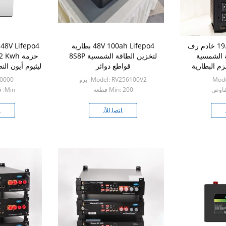
19.2kWh 48V 120ah خادم رف
48V 100ah Lifepo4 بطارية
طارية الشمسية
لتخزين الطاقة الشمسية 8S8P
قواطع دوائر
ليثيوم أيون ال
Mode
Model: RV256100V2- برو
50000
Min: 200 قطعة
Min: قابل للتفاوض
ﺎﺘﺼﻟ ﺍﻶﻧ
ﺎ