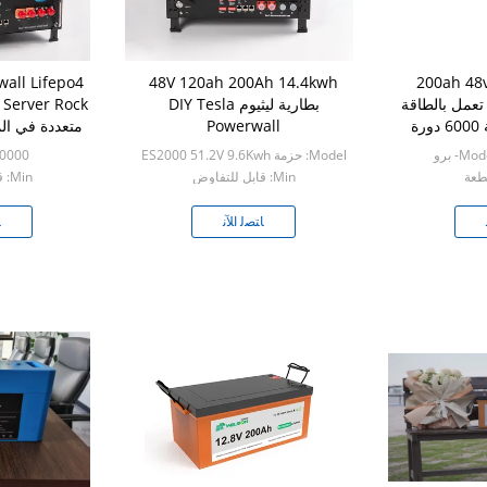
48V 120ah 200Ah 14.4kwh
200ah 48v 100ah Lifepo4
تعمل بالطاقة
بطارية ليثيوم DIY Tesla
ة
Powerwall
متعددة في المنزل kwh
- برو
Model: حزمة ES2000 51.2V 9.6Kwh
50000
Min: قابل للتفاوض
Min: قابل للتفاوض
ﺎﺘﺼﻟ ﺍﻶﻧ
ﺎ