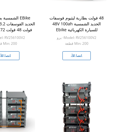
48 فولت بطارية ليثيوم فوسفات
EBike الشمسية 
الحديد الشمسية 48V 100ah
للسيارة الكهربائية Ebike
سكوتر كهرب
Model: RV256100V2- برو
Model: RV256100V2
Min: 200 قطعة
Min: 200 قطعة
ﺎﺘﺼﻟ ﺍﻶﻧ
ﺎﺘﺼﻟ ﺍﻶﻧ