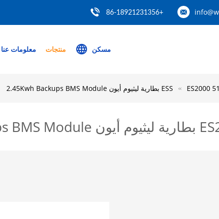
info@w
+86-18921231356
مسكن
منتجات
معلومات عنا
2.45Kwh Backups BMS Modu
2.45Kwh