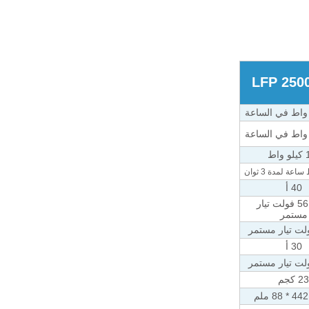
LFP 250
واط
40 أ
48 ~ 56 فولت تيار
مستمر
30 أ
23 كجم