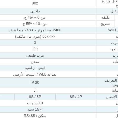
بل وزارة
90٪
ع
شغيل
داخلي
تكلفة
من 0 ~ 45
º ج
تسريح
من -10 ~ 55
º ج
W
2400 ميجا هرتز ~ 2483 ميجا هرتز
ة
<<>
60٪ (بدون ماء مكثف)
تلوث
3
الجهد
ثانيًا
ريد
تبريد طبيعي
لبة
معدن
ابيض أم اسود
ت
تصاعد WLL / التثبيت الأرضي
التعريف
IP 20
وني
اية
أنا
الاتصال
8S / 4P
8S / 8P
P
10 سنوات
> 15 سنة
ل
يمكن / RS485