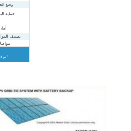
وضع الح
حماية الب
أمان
تصنيف الموا
مواصل
* تم قي