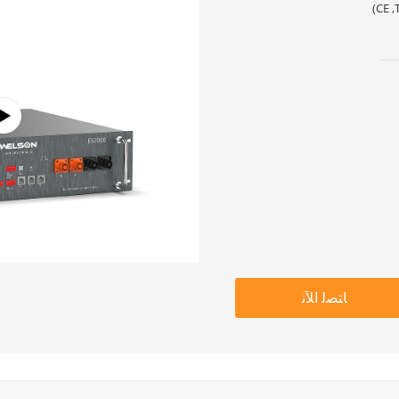
CE ,
ﺎﺘﺼﻟ ﺍﻶﻧ