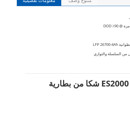
منتوج وصف
معلومات تفصيلية
LFP 26700-4Ah
ل من السلسلة والتوازي
وحدة BMS لبطارية تخزين الطاقة المنزلية- ES2000 (51.2V / 48Ah-2.45Kwh) شكا من بطارية