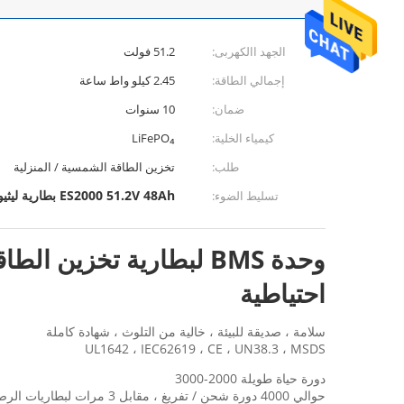
الجهد االكهربى:
51.2 فولت
إجمالي الطاقة:
2.45 كيلو واط ساعة
ضمان:
10 سنوات
كيمياء الخلية:
LiFePO₄
طلب:
تخزين الطاقة الشمسية / المنزلية
ES2000 51.2V 48Ah بطارية ليثيوم أيون
تسليط الضوء:
احتياطية
سلامة ، صديقة للبيئة ، خالية من التلوث ، شهادة كاملة
UL1642 ، IEC62619 ، CE ، UN38.3 ، MSDS
دورة حياة طويلة 2000-3000
حوالي 4000 دورة شحن / تفريغ ، مقابل 3 مرات لبطاريات الرصاص الحمضية.