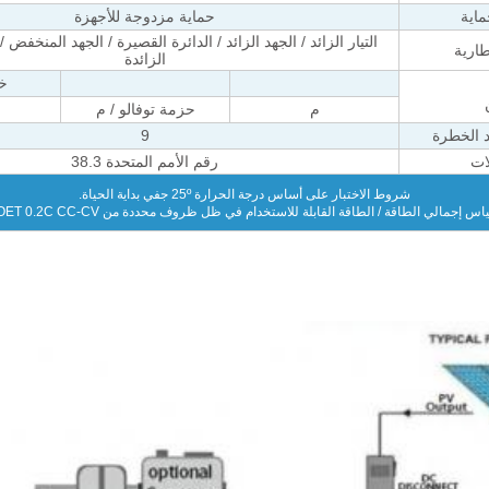
ماية
حماية مزدوجة للأجهزة
التيار الزائد / الجهد الزائد / الدائرة القصيرة / الجهد المنخفض 
طارية
الزائدة
خل
م
حزمة توفالو / م
د الخطرة
9
ات
رقم الأمم المتحدة 38.3
شروط الاختبار على أساس درجة الحرارة 25
º ج
في بداية الحياة.
اس إجمالي الطاقة / الطاقة القابلة للاستخدام في ظل ظروف محددة من AOBOET 0.2C CC-CV