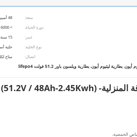
سعة:
48 أمبير
دورة الحياة:
> 6000 مرة @ 90٪ DOD
عمر:
15 سنة
نوع الخلية:
خلية أسطوانية 
اتصال:
متاح لك
بطارية ليثيوم أيون
بطارية ويلسون باور 51.2 فولت lifepo4
,
,