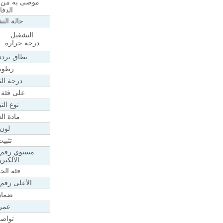
موصى به من ق
الدفا
حالة الت
التشغيل
درجة حرارة
نطاق تردد IFI
رطوب
درجة ال
على فئة 
نوع التب
مادة الع
لون
تثبي
مستوي رقم 
الألكتر
فئة الحم
الأعلى.رقم 
ضمان
عمر
تواص