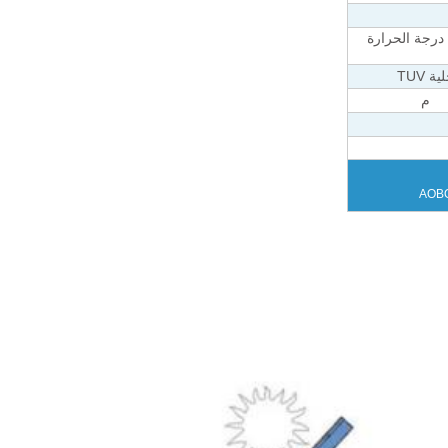
/ درجة الحرارة
ية TUV
م