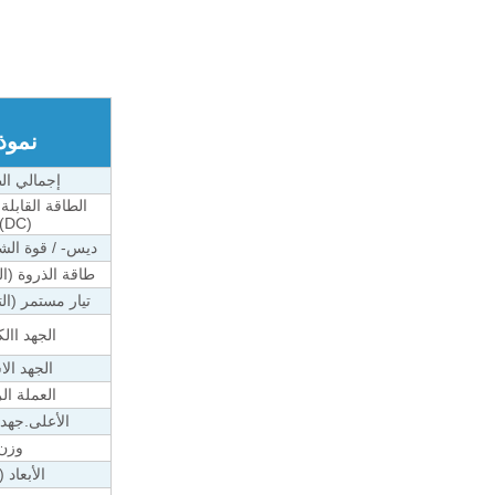
نموذ
إجمالي ال
الطاقة القابلة
(DC) *
ديس- / قوة الش
طاقة الذروة (ا
تيار مستمر (ال
الجهد اال
الجهد ال
العملة ال
الأعلى.جهد
وزن
الأبعاد 