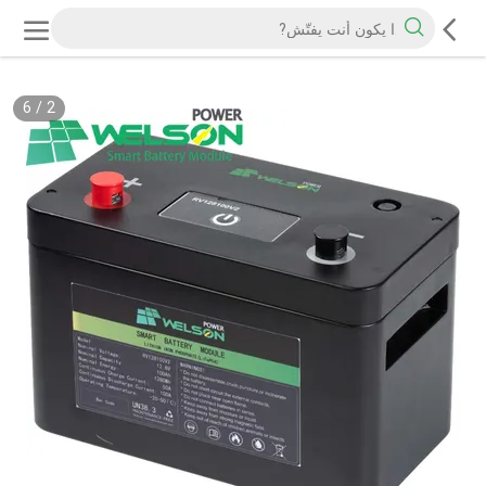
6
/
2