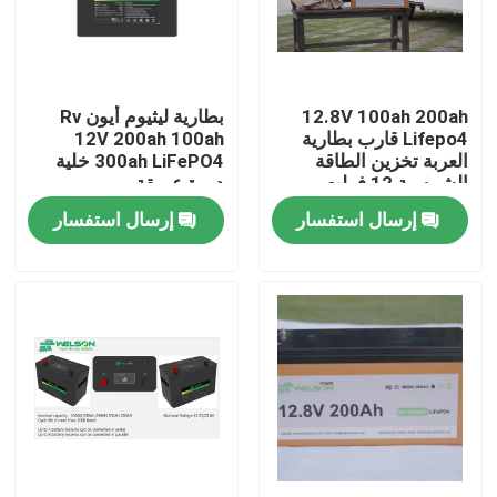
جولة في المعمل
12.8V 100ah 200ah
بطارية ليثيوم أيون Rv
مراقبة الجودة
Lifepo4 قارب بطارية
12V 200ah 100ah
العربة تخزين الطاقة
300ah LiFePO4 خلية
الشمسية 12 فولت
دورة عميقة
اتصل بنا
بطارية Rv البحرية
إرسال استفسار
إرسال استفسار
اطلب اقتباس
خلية بطارية Lifepo4
3.2 فولت بطارية Lifepo4
بطارية 12 فولت lifepo4