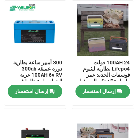
100AH ​​24 فولت
300 أمبير ساعة بطارية
Lifepo4 بطارية ليثيوم
دورة عميقة 300ah
فوسفات الحديد عمر
100AH ​​6v RV عربة
طويل Rv تحكم المسؤول
الجولف استبدال ليثيوم
أيون
إرسال استفسار
إرسال استفسار
مسكن
منتجات
معلومات عنا