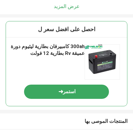
عرض المزيد
احصل على افضل سعر ل
300ah كامبيرفان بطارية ليثيوم دورة
عميقة Rv بطارية 12 فولت
استمر
المنتجات الموصى بها