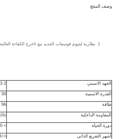
وصف المنتج
1. بطارية ليثيوم فوسفات الحديد مع h
خرج الكفاءة العالية: التفريغ القياسي 2 ~ 5 درجة مئوية ، التفريغ المستمر للتيار ال
الجهد الاسمي
3.2 فولت
القدرة الاسمية
30 أمبير
طاقة
96 واط ساعة
المقاومة الداخلية
≤10 مΩ
دورة الحياة
> 3000 دورة @ 1C 100٪ DOD
أشهر التفريغ الذاتي
<3٪