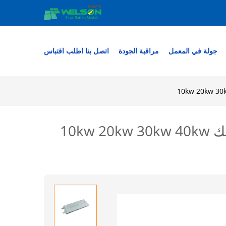
جولة في المعمل
مراقبة الجودة
اتصل بنا
اطلب اقتباس
3.2 V 100ah Lifepo4 بطارية خلية 200ah 300ah 400a لتقوم بها بنفسك 10kw 20kw 30kw 40kw