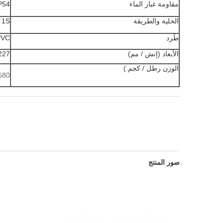
مقاومة غبار الماء
P54
الخلية والطريقة
1S
طَرد
PVC
الأبعاد (إنش / مم)
227 * 165 * 10.4 
الوزن رطل / كجم.)
680 جرا
صور المنتج