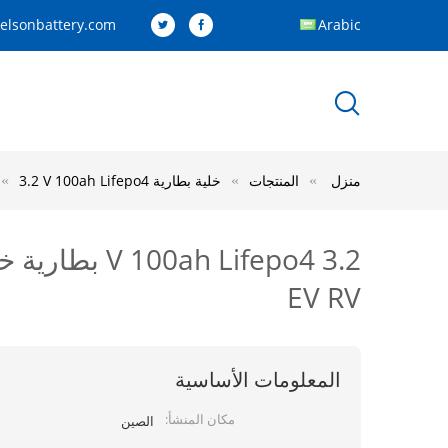
elsonbattery.com
Arabic
منزل
المنتجات
خلية بطارية Lifepo4
3.2 V 100ah Lifepo4 بطارية خلية 200ah 300ah 400a لتقوم بها بنفسك 10kw 20kw 30kw 40kw EV RV
EV RV
المعلومات الأساسية
مكان المنشأ:
الصين