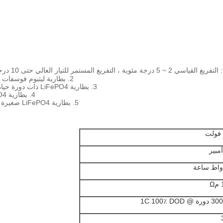
عالي حتى 10 درجة مئوية ، التفريغ الفوري للنبض (10 ثوانٍ) حتى 20 درجة مئوية.
2. بطارية ليثيوم فوسفات الحديد نظيفة وخضراء ، ولا تحتوي على مواد سامة وتلوث البيئة.
3. بطارية LiFePO4 ذات دورة حياة طويلة:> 2000 مرة ، 6-8 مرات من بطارية الرصاص الحمضية
4. بطارية LiFePO4 بدون تأثير الذاكرة ، عالية الكفاءة ، الشحن في أي وقت
5. بطارية LiFePO4 صغيرة الحجم وخفيفة الوزن: 1/2 حجم ووزن بطارية الرصاص الحمضية