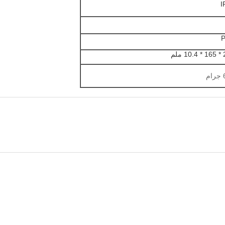
I
ملم
م