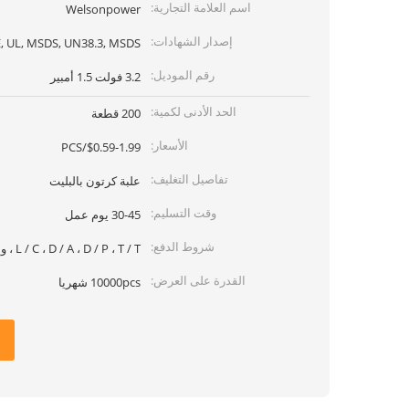
اسم العلامة التجارية:
Welsonpower
إصدار الشهادات:
, UL, MSDS, UN38.3, MSDS
رقم الموديل:
3.2 فولت 1.5 أمبير
الحد الأدنى لكمية:
200 قطعة
الأسعار:
$0.59-1.99/PCS
تفاصيل التغليف:
علبة كرتون بالبليت
وقت التسليم:
30-45 يوم عمل
شروط الدفع:
L / C ، D / A ، D / P ، T / T ، ويسترن يونيون ، موني جرام
القدرة على العرض:
10000pcs شهريا