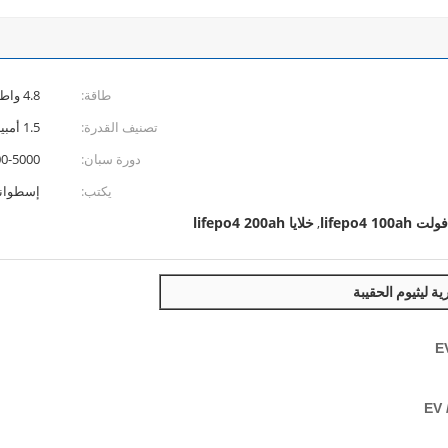
طاقة:
4.8 واط
تصنيف القدرة:
1.5 أمبير
دورة سبان:
3000-5000 
يكتب:
إسطوان
خلايا lifepo4 200ah
,