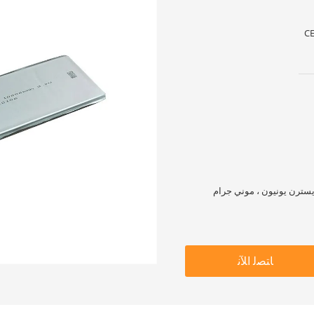
CE
ﺎﺘﺼﻟ ﺍﻶﻧ