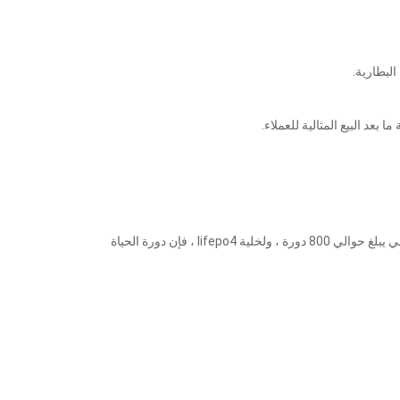
نحن ننتج حاليًا 18650/26650/21700/30700/4680 خلية أيون الليثيوم وخلية فوسفات الحديد الليثيوم ، وبطاريات الليثيوم أيون لها عمر افتراضي يبلغ حوالي 800 دورة ، ولخلية lifepo4 ، فإن دورة الحياة