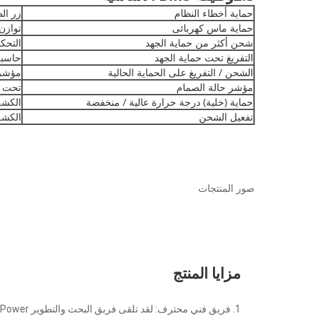
حماية أخطاء النظام
زر ال
حماية ماس كهربائى
توازن 
شحن أكثر من حماية الجهد
التحك
التفريغ تحت حماية الجهد
حاسبة C
الشحن / التفريغ على الحماية الحالية
مؤشر d SOC
مؤشر حالة الصمام
تحت ا
حماية (خلية) درجة حرارة عالية / منخفضة
الكشف
تفعيل الشحن
الكشف
صور المنتجات
مزايا المنتج
1. فريق فني محترف: لقد تلقى فريق البحث والتطوير WelsonPower أكثر من 20 اختراعًا وبراءة اختراع تطبيقية.