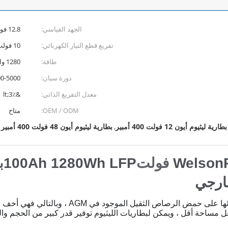
الجهد القياسي:
12.8 فولت
تفريغ قطع التيار الكهربائي:
10 فولت
طاقة:
1280 واط
دورة سبان:
3000-5000 
معدل التفريغ الذاتي:
&lt;3٪
OEM / ODM:
متاح
بطارية ليثيوم أيون 12 فولت 400 أمبير
بطارية ليثيوم أيون 48 فولت 400 أمبير
,
100Ah 1280Wh LFP
ب
ارجي
حة أقل ، ويمكن لبطاريات الليثيوم توفير قدر كبير من الحجم والوزن مقارنةً با