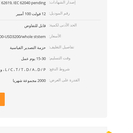
إصدار الشهادات:
 62619, IEC 62040 pending)
رقم الموديل:
12 فولت 100 أمبير
الحد الأدنى لكمية:
قابل للتفاوض
الأسعار:
00-USD3200/whole ststem
تفاصيل التغليف:
حزمة التصدير القياسية
وقت التسليم:
15-30 يوم عمل
شروط الدفع:
L / C ، T / T ، D / A ، D / P ، ويسترن يونيون ، موني جرام
القدرة على العرض:
2000 مجموعة شهريا