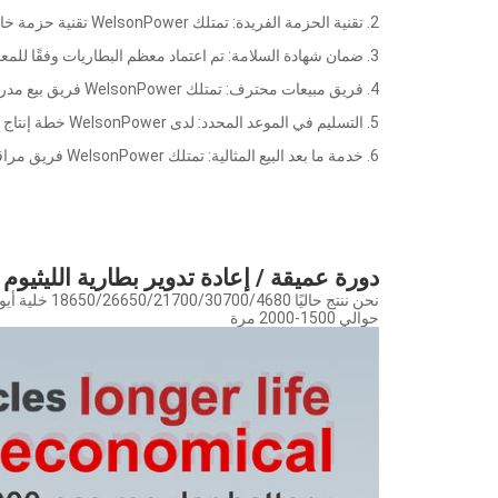
2. تقنية الحزمة الفريدة: تمتلك WelsonPower تقنية حزمة خاصة للعجين لحماية خلية البطارية وزيادة العمر الافتراضي لحزمة البطارية.
3. ضمان شهادة السلامة: تم اعتماد معظم البطاريات وفقًا للمعايير الدولية بما في ذلك CE ، MSDS ، UN38.3 ، UL إلخ.
4. فريق مبيعات محترف: تمتلك WelsonPower فريق بيع مدرب جيدًا يساعد العملاء على معالجة صعوبة الاجتماع أثناء اختيار البطارية واستخدام البطارية.
5. التسليم في الموعد المحدد: لدى WelsonPower خطة إنتاج صارمة تعد بالتسليم المحدد للبضائع.
6. خدمة ما بعد البيع المثالية: تمتلك WelsonPower فريق مراقبة الجودة المحترف الذي يطبق رقابة صارمة على الجودة على الإنتاج ويقدم خدمة ما بعد البيع المثالية للعملاء.
دورة عميقة / إعادة تدوير بطارية الليثيوم
حوالي 1500-2000 مرة