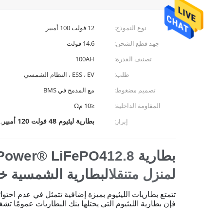
نوع النموذج:
12 فولت 100 أمبير
جهد قطع الشحن:
14.6 فولت
تصنيف القدرة:
100AH
طلب:
ESS ، EV ، النظام الشمسي
تصميم مضغوط:
مع المدمج في BMS
المقاومة الداخلية:
≤10 مΩ
بطارية ليثيوم 48 فولت 120 أمبير
إبراز:
,
بطارية WelsonPower® LiFePO4
12.8 فولت
ل
منزل متنقل
البطارية الشمسية خ
فإن بطارية الليثيوم التي يحتلها بنك البطاريات عمومًا تشغل مسا