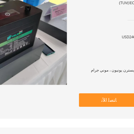
TUV(IEC
USD24
ﺎﺘﺼﻟ ﺍﻶﻧ