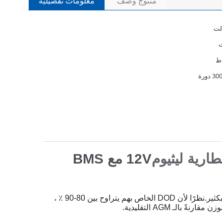
منتوج وصف
معلومات تفصيلية
دورة
طارية ليثيوم
12V مع BMS
تتمتع بطاريات الليثيوم بميزة إضافية تتمثل في عدم احتوائها على حمض الرصاص الثقيل الموجود في AGM ، وبالتالي فهي أخف بكثير.نظرًا لأن DOD الخاص بهم يتراوح بين 80-90 ٪ ،
لـ AGM التقليدية.