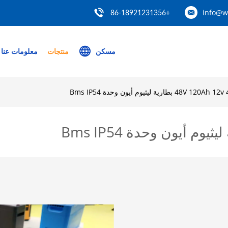
info@w
+86-18921231356
مسكن
منتجات
معلومات عنا
48V 1 بطارية ليثيوم أيون وحدة Bms IP54