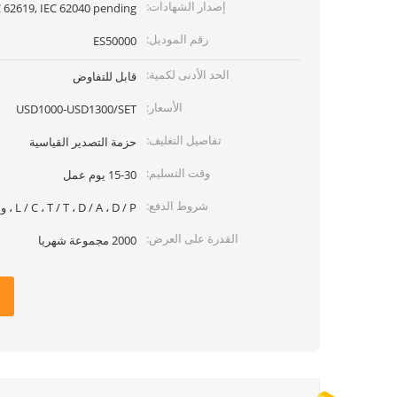
إصدار الشهادات:
 62619, IEC 62040 pending)
رقم الموديل:
ES50000
الحد الأدنى لكمية:
قابل للتفاوض
الأسعار:
USD1000-USD1300/SET
تفاصيل التغليف:
حزمة التصدير القياسية
وقت التسليم:
15-30 يوم عمل
شروط الدفع:
L / C ، T / T ، D / A ، D / P ، ويسترن يونيون ، موني جرام
القدرة على العرض:
2000 مجموعة شهريا