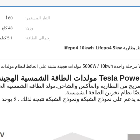
التيار المستمر:
60 أ
وزن:
48 كلغ
إجمالي الطاقة:
5.1 كيلووات ساعة
بطارية Lifepo4 5kw
lifepo4 10kwh
,
,
ة
5000W / 10kwh مولدات هجينة مثبتة على الحائط لنظام مولدات تخزين الطاقة الشمسية
WelsonPower 10kWh Solar Hybrid Generato مزيج من البطارية والعاكس والشاحن.مولد ال
أيضًا نظام تخزين الطاقة الشمسية.
 يدعم على نموذج الشبكة ونموذج الشبكة.نتيجة لذلك ، لا يوجد هدر