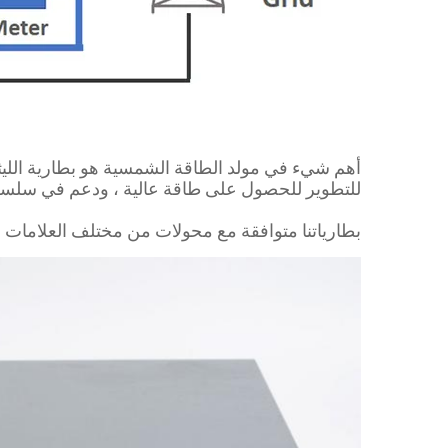
للتطوير للحصول على طاقة عالية ، ودعم في سلسلة ومتوازية.ذكي BMS يدعم APP
بطارياتنا متوافقة مع محولات من مختلف العلامات التجارية ، مثل Growatt و Solis و Deye و uxPower