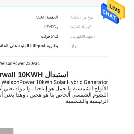
نوع من الخلايا:
الحقيبة 50AH
كيمياء الخلية:
LiFePO₄
الجهد االكهربى:
51.2 فولت
بطارية Lifepo4 المثبتة على الحائط
إبراز:
WelsonPower 230vac مرحلة واحد
استبدال Tesla Powerwall 10KWH مولدات الطاقة الشمسية الهجينة / الليثيوم الهجين ESS
r
الألواح الشمسية والحمل هو إنتاجنا ، والمولد يعني 
الليثيوم الشمسي الخاص بنا هو هجين ، وهذا يعني أنه
الرئيسية والشمسية.