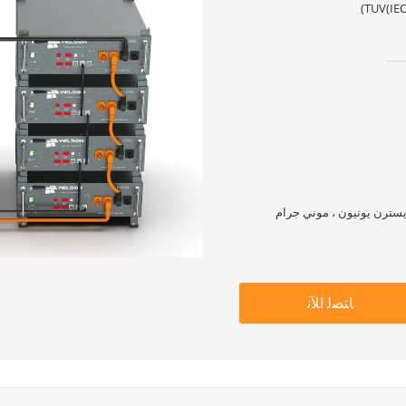
TUV(IEC
ﺎﺘﺼﻟ ﺍﻶﻧ