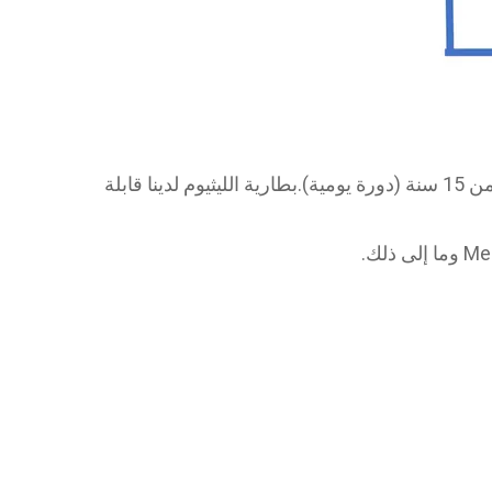
أهم شيء في مولد الطاقة الشمسية هو بطارية الليثيوم.الضمان لمنتجنا هو 5 + 5 سنوات ، وعمر البطارية لدينا أكثر من 15 سنة (دورة يومية).بطارية الليثيوم لدينا قابلة