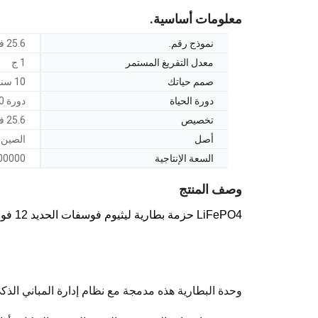
معلومات أساسية.
نموذج رقم.
25.6 فولت 100ah
معدل التفريغ المستمر
1 ج
صمم حياتك
10 سنوات
دورة الحياة
دورة 6000 (Dod 80٪)
تخصيص
25.6 فولت 100 أمبير
أصل
الصين
السعة الإنتاجية
00000
وصف المنتج
LiFePO4 حزمة بطارية ليثيوم فوسفات الحديد 12 فولت 100ah مع BMS للنظام الشمسي RV سكوتر كهربائي للسيارة دراجة نارية قارب
وحدة البطارية هذه مدمجة مع نظام إدارة المباني الذك