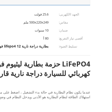
الجهد االكهربى:
25.6 فولت
مقاس:
500x220x249 ملم
ضمان:
10 سنوات
أقصى تيار التفريغ:
80 أ
بطارية دراجة نارية lifepo4 12 فولت
تسليط الضوء:
كهربائي للسيارة دراجة نارية قا
استهلاك الطاقة لنظام البطارية هو الأدنى ويدخل النظام في وض