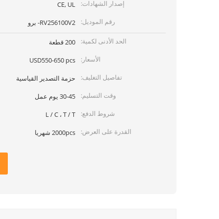
إصدار الشهادات:
CE, UL
رقم الموديل:
RV256100V2- برو
الحد الأدنى لكمية:
200 قطعة
الأسعار:
USD550-650 pcs
تفاصيل التغليف:
حزمة التصدير القياسية
وقت التسليم:
30-45 يوم عمل
شروط الدفع:
L / C ، T / T
القدرة على العرض:
2000pcs شهريا