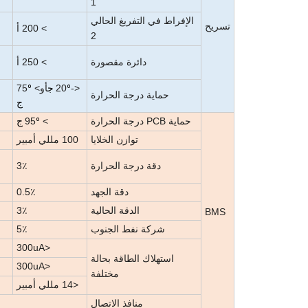
1
الإفراط في التفريغ الحالي
تسريح
> 200 أ
2
دائرة مقصورة
> 250 أ
<-20
أو> 75
º ج
º
حماية درجة الحرارة
ج
حماية PCB درجة الحرارة
> 95
º ج
توازن الخلايا
100 مللي أمبير
دقة درجة الحرارة
3٪
دقة الجهد
0.5٪
الدقة الحالية
3٪
BMS
شركة نفط الجنوب
5٪
<300uA
استهلاك الطاقة بحالة
<300uA
مختلفة
<14 مللي أمبير
منافذ الاتصال