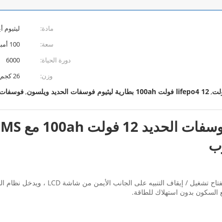
مادة:
ليثيوم 
سعة:
100 أمبير
دورة الحياة:
6000
وزن:
26 كجم
lifepo4 12 فولت 100ah بطارية ليثيوم فوسفات الحديد ويلسون
فوسفات الح
,
,
رب
عندما يكون نظام البطارية في حالة بدء الت
ع السكون بدون استهلاك للطاقة.