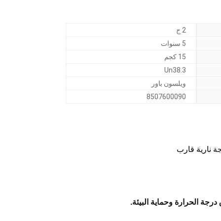
2 ج
5 سنوات
15 كجم
Un38.3
ويلسون باور
8507600090
 درجة الحرارة وحماية البيئة.