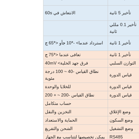
تأخير 5 ثانية
الانتعاش في 60s
تأخير 0.1 مللي
ثانية
تأخير 1 ثانية
استرداد عندما> -10
أو <65
º ج
º ج
تأخير 1 ثانية
تعافى عندما <75
º ج
التوازن السلبي
فرق جهد الخلية> 40mV
نطاق القياس -40 ~ 100 درجة
قياس الدورة
مئوية
قياس الدورة
للخلايا والوحدة
قياس الدورة
نطاق القياس -200 ~ + 200
حساب متكامل
وضع الإغلاق
التخزين والنقل
وضع السكون
الحماية والاستعداد
وضع التشغيل
الشحن والتفريغ
RS485
يمكن تخصيصها لتتناسب مع الجهاز