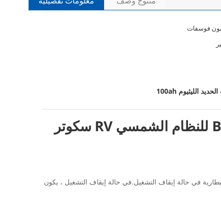
منتوج وصف
معلومات تفصيلية
أيون فوسفات
ديد الليثيوم 100ah
LiFePO4 حزمة بطارية ليثيوم فوسفات الحديد 12 فولت 100ah مع BMS للنظام الشمسي RV سكوتر
شغيل ، اضغط على مفتاح تشغيل / إيقاف التنبيه على الجانب الأيمن من شاشة LCD ، ويدخل نظام البطارية في حالة إيقاف التشغيل.في حالة إيقاف التشغيل ، يكون