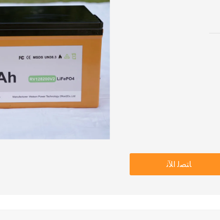
ﺎﺘﺼﻟ ﺍﻶﻧ