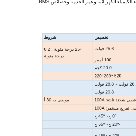
لكيمياء الكهربائية وعمر الخدمة وخصائص BMS.
تخصيص
شروط
25.6 فولت
25
º درجة مئوية ، 0.2
درجة مئوية
100 أمبير
20.0 كجم
220
269
520 *
*
ولت ~ 28.8 فولت
20.8 فولت
قصى شحنة ثابتة: 100A
موصى به 30 أ
 تفريغ مستمر: 100A
º ج
0
~ 45
º ج
-20
º ج
~ 55
º ج
-20
º ج
~ 45
º ج