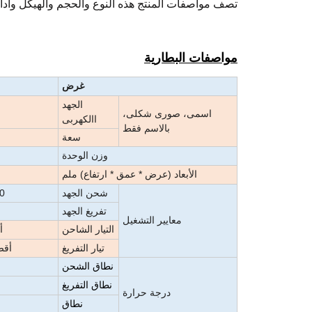
تصف مواصفات المنتج هذه النوع والحجم والهيكل وأداء ا
مواصفات البطارية
غرض
الجهد
اسمى، صورى شكلى،
االكهربى
بالاسم فقط
سعة
وزن الوحدة
الأبعاد (عرض * عمق * ارتفاع) ملم
شحن الجهد
28.0 ف
تفريغ الجهد
معايير التشغيل
التيار الشاحن
أ
تيار التفريغ
أقصى
نطاق الشحن
نطاق التفريغ
درجة حرارة
نطاق