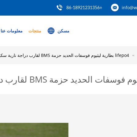
info@w
+86-18921231356
مسكن
منتجات
معلومات عنا