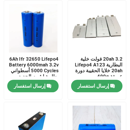
20ah 3.2 فولت خلية
6Ah Ifr 32650 Lifepo4
البطارية Lifepo4 A123
Battery 6000mah 3.2v
20ah خلايا الحقيبة دورة
5000 Cycles أسطواني
عميقة 490g
بطارية ليثيوم الحديد
إرسال استفسار
إرسال استفسار
مسكن
منتجات
معلومات عنا