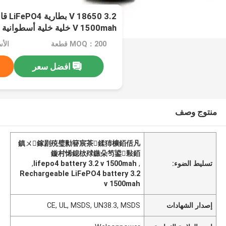
V 1500mah خلية خلية أسطوانية للطاقة الشمسية
MOQ：200 قطعة
الأسعار
افضل سعر
منتوج وصف
鎮ㄨ鎵剧殑璧勬簮宸茶鍒犻櫎銆佸凡
鏇村悕鎴栨殏鏃朵笉鍙敤銆
تسليط الضوء:
,
lifepo4 battery 3.2 v 1500mah
,
Rechargeable LiFePO4 battery 3.2
v 1500mah
إصدار الشهادات
CE, UL, MSDS, UN38.3, MSDS