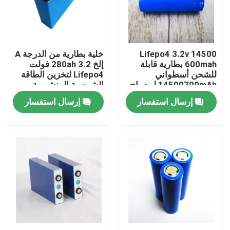
جولة في المعمل
14500 Lifepo4 3.2v
خلية بطارية من الدرجة A
مراقبة الجودة
600mah بطارية قابلة
إلخ 280ah 3.2 فولت
للشحن أسطواني
Lifepo4 لتخزين الطاقة
14500700mAh لمصباح
الشمسية المنشورية
اتصل بنا
يدوي
إرسال استفسار
إرسال استفسار
اطلب اقتباس
خلية بطارية Lifepo4
3.2 فولت بطارية Lifepo4
بطارية 12 فولت lifepo4