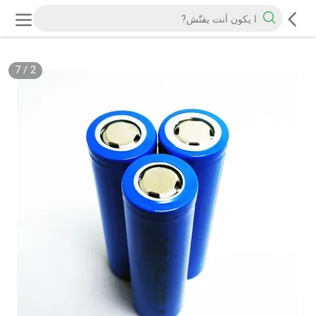
7
/
2