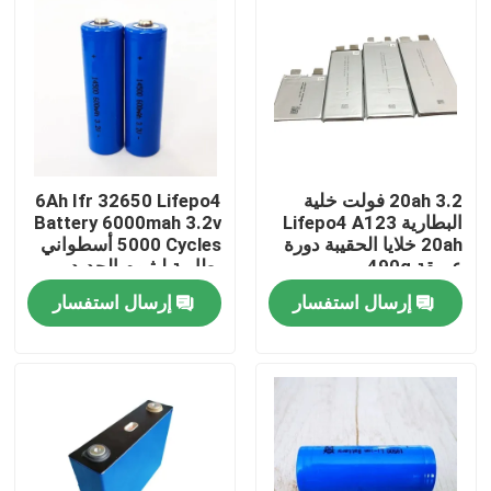
20ah 3.2 فولت خلية
6Ah Ifr 32650 Lifepo4
البطارية Lifepo4 A123
Battery 6000mah 3.2v
20ah خلايا الحقيبة دورة
5000 Cycles أسطواني
عميقة 490g
بطارية ليثيوم الحديد
إرسال استفسار
إرسال استفسار
مسكن
منتجات
معلومات عنا