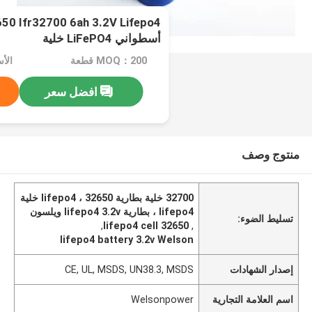
أسطواني LiFePO4 خلية
MOQ：200 قطعة
الأسعار
افضل سعر
منتوج وصف
32700 خلية بطارية lifepo4 ، 32650 خلية
lifepo4 ، بطارية lifepo4 3.2v ويلسون
تسليط الضوء:
,
32650 lifepo4 cell
,
lifepo4 battery 3.2v Welson
إصدار الشهادات
CE, UL, MSDS, UN38.3, MSDS
اسم العلامة التجارية
Welsonpower