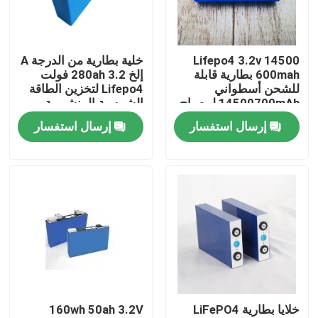
جولة في المعمل
14500 Lifepo4 3.2v
خلية بطارية من الدرجة A
600mah بطارية قابلة
إلخ 280ah 3.2 فولت
مراقبة الجودة
للشحن أسطواني
Lifepo4 لتخزين الطاقة
14500700mAh لمصباح
الشمسية المنشورية
يدوي
إرسال استفسار
إرسال استفسار
اتصل بنا
اطلب اقتباس
خلية بطارية Lifepo4
3.2 فولت بطارية Lifepo4
خلايا بطارية LiFePO4
160wh 50ah 3.2V
بطارية 12 فولت lifepo4