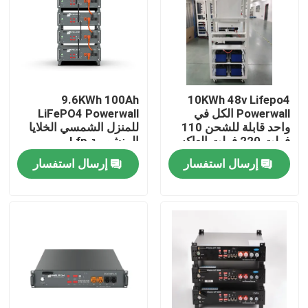
جولة في المعمل
مراقبة الجودة
9.6KWh 100Ah
10KWh 48v Lifepo4
Powerwall الكل في
LiFePO4 Powerwall
اتصل بنا
واحد قابلة للشحن 110
للمنزل الشمسي الخلايا
فولت 220 فولت العاكس
المنشورية Lfp
بطارية ليثيوم أيون
إرسال استفسار
إرسال استفسار
الشمسية
اطلب اقتباس
خلية بطارية Lifepo4
3.2 فولت بطارية Lifepo4
بطارية 12 فولت lifepo4