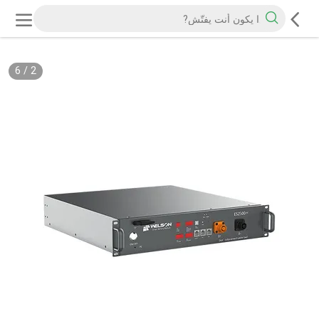
6
/
2