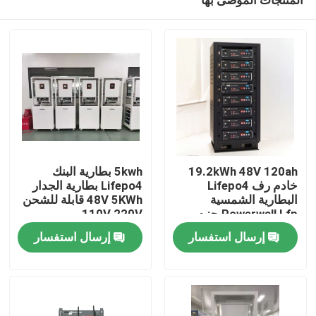
19.2kWh 48V 120ah
5kwh بطارية البنك
خادم رف Lifepo4
Lifepo4 بطارية الجدار
البطارية الشمسية
48V 5KWh قابلة للشحن
Powerwall Lfp حزم
110V 220V
مسكن
البطارية
إرسال استفسار
إرسال استفسار
منتجات
معلومات عنا