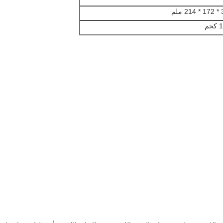
ملم
جم