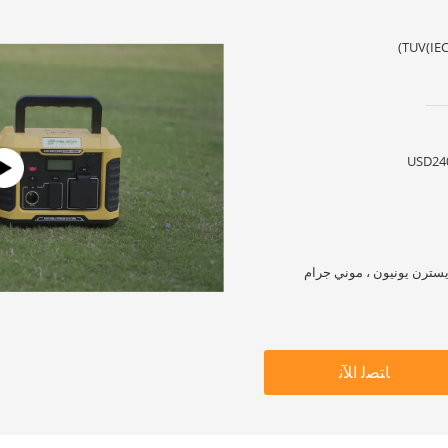
TUV(IEC
USD24
ﺎﺘﺼﻟ ﺍﻶﻧ