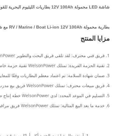
شاشة LED محمولة 12V 100Ah بطاريات الليثيوم البحرية للقوارب
بطارية محمولة RV / Marine / Boat Li-ion 12V 100Ah مع شاشة LED / BMS
مزايا المنتج
1. فريق فني محترف: لقد تلقى فريق البحث والتطوير WelsonPower أكثر من 20 اختراعًا وبراءة اختراع تطبيقية.
2. تقنية الحزمة الفريدة: تمتلك WelsonPower تقنية حزمة خاصة للعجين لحماية خلية البطارية وزيادة العمر الافتراضي لحزمة البطارية.
3. ضمان شهادة السلامة: تم اعتماد معظم البطاريات وفقًا للمعايير الدولية بما في ذلك CE ، MSDS ، UN38.3 ، UL إلخ.
4. فريق مبيعات محترف: تمتلك WelsonPower فريق بيع مدرب جيدًا يساعد العملاء على معالجة صعوبة الاجتماع أثناء اختيار البطارية واستخدام البطارية.
5. التسليم في الموعد المحدد: لدى WelsonPower خطة إنتاج صارمة تعد بالتسليم المحدد للبضائع.
6. خدمة ما بعد البيع المثالية: تمتلك WelsonPower فريق مراقبة الجودة المحترف الذي يطبق رقابة صارمة على الجودة على الإنتاج ويقدم خدمة ما بعد البيع المثالية للعملاء.
1. آمنة: بطارية ليثيوم الحديد أكثر أمانًا وموثوقية من بطارية الرصاص الحمضية.لا تنفجر أو تحترق عند الصدمات ، الضغط الشديد ، وخز الإبرة ، ماس كهربائى ، الشحن الزائد وارتفاع درجة الحرارة.