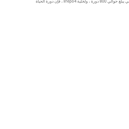
نحن ننتج حاليًا 18650/26650/21700/30700/4680 خلية أيون الليثيوم وخلية فوسفات الحديد الليثيوم ، وبطاريات الليثيوم أيون لها عمر افتراضي يبلغ حوالي 800 دورة ، ولخلية lifepo4 ، فإن دورة الحياة