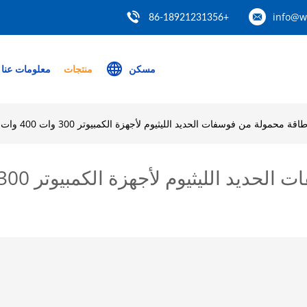
info@w
+86-18921231356
مسكن
منتجات
معلومات عنا
مولة من فوسفات الحديد الليثيوم لأجهزة الكمبيوتر 300 وات 400 وات 50 أمبير 12.8 فولت