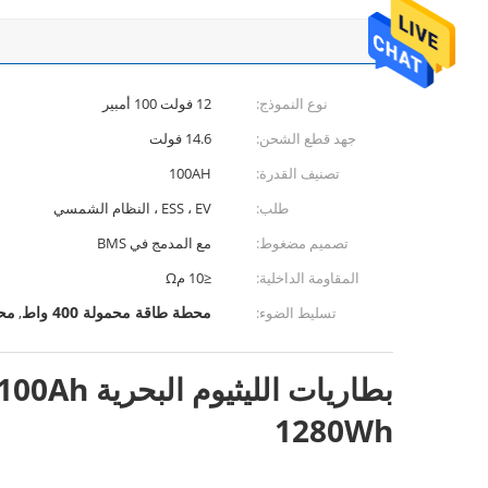
نوع النموذج:
12 فولت 100 أمبير
جهد قطع الشحن:
14.6 فولت
تصنيف القدرة:
100AH
طلب:
ESS ، EV ، النظام الشمسي
تصميم مضغوط:
مع المدمج في BMS
المقاومة الداخلية:
≤10 مΩ
محطة طاقة محمولة 400 واط
محط
تسليط الضوء:
,
1280Wh