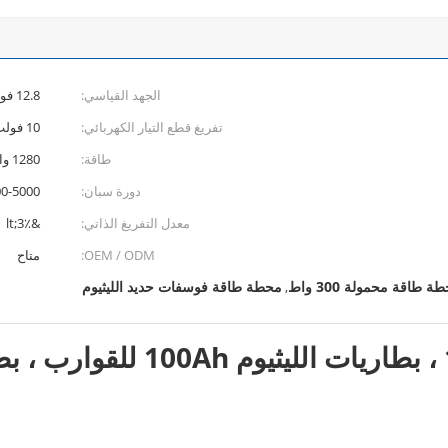
الجهد القياسي:
12.8 فولت
تفريغ قطع التيار الكهربائي:
10 فولت
طاقة:
1280 واط
دورة سبان:
3000-5000 
معدل التفريغ الذاتي:
&lt;3٪
OEM / ODM:
متاح
ة طاقة محمولة 300 واط
محطة طاقة فوسفات حديد الليثيوم
,
بطاريات الليثيوم البحرية 100Ah ، 