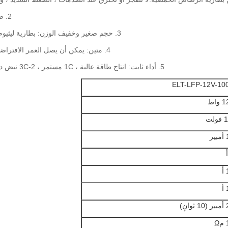
2. صديقة للبيئة: معتمدة من ROHS ، بدون أي مواد خطرة أو ضارة.
3. حجم صغير وخفيف الوزن: بطارية ليثيوم الحديد حوالي 1/2 الحجم و 1/3 وزن بطارية الرصاص الحمضية.
4. متين: يمكن أن يصل العمر الافتراضي لبطارية lifepo4 إلى أكثر من 6 سنوات مع 2000-6000 دورة.
5. أداء ثابت: انتاج طاقة عالية ، 1C مستمر ، 2-3C نبض دياكارجينغ الحالي.معدل تفريغ ذاتي منخفض ، أقل من 3٪ شهريًا.
ELT-LFP-12V-10
واط
لت
ر
نٍ)