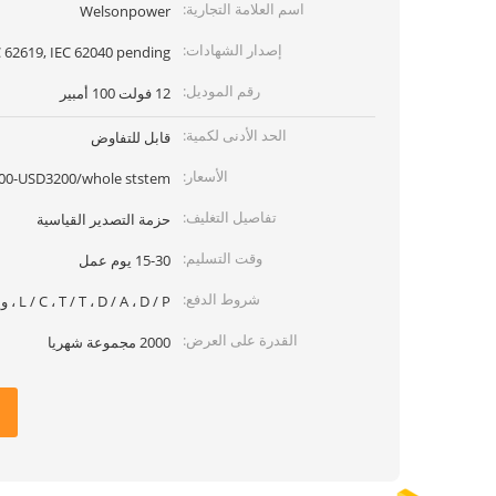
اسم العلامة التجارية:
Welsonpower
إصدار الشهادات:
 62619, IEC 62040 pending)
رقم الموديل:
12 فولت 100 أمبير
الحد الأدنى لكمية:
قابل للتفاوض
الأسعار:
00-USD3200/whole ststem
تفاصيل التغليف:
حزمة التصدير القياسية
وقت التسليم:
15-30 يوم عمل
شروط الدفع:
L / C ، T / T ، D / A ، D / P ، ويسترن يونيون ، موني جرام
القدرة على العرض:
2000 مجموعة شهريا