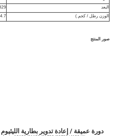
البعد
329 * 172 * 214 
الوزن رطل / كجم.)
14.7 ك
صور المنتج
دورة عميقة / إعادة تدوير بطارية الليثيوم