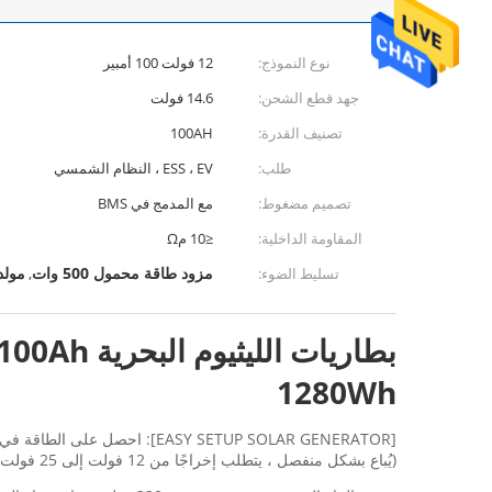
نوع النموذج:
12 فولت 100 أمبير
جهد قطع الشحن:
14.6 فولت
تصنيف القدرة:
100AH
طلب:
ESS ، EV ، النظام الشمسي
تصميم مضغوط:
مع المدمج في BMS
المقاومة الداخلية:
≤10 مΩ
مزود طاقة محمول 500 وات
مولد 
تسليط الضوء:
,
1280Wh
(يُباع بشكل منفصل ، يتطلب إخراجًا من 12 فولت إلى 25 فولت) لتوفير الطاقة الخضراء. يمكنك أيضًا استخدام طرق إعادة شحن مرنة أخرى مع مقبس الحائط ومنفذ السيارة