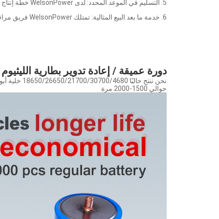
5. التسليم في الموعد المحدد: لدى WelsonPower خطة إنتاج صارمة تعد بالتسليم المحدد للبضائع.
6. خدمة ما بعد البيع المثالية: تمتلك WelsonPower فريق مراقبة الجودة المحترف الذي يطبق رقابة صارمة على الجودة على الإنتاج ويقدم خدمة ما بعد البيع المثالية للعملاء.
دورة عميقة / إعادة تدوير بطارية الليثيوم
حوالي 1500-2000 مرة