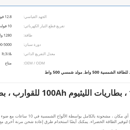
الجهد القياسي:
12.8 فولت
تفريغ قطع التيار الكهربائي:
10 فولت
طاقة:
1280 واط
دورة سبان:
3000-5000 
معدل التفريغ الذاتي:
&lt;3٪
OEM / ODM:
متاح
للطاقة الشمسية 500 واط
مولد شمسي 500 واط
,
بطاريات الليثيوم البحرية 100Ah ، 
[EASY SETUP SOLAR GENERATOR]: احصل عل