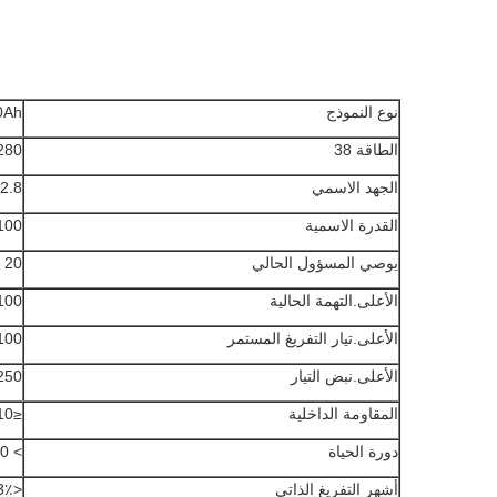
نوع النموذج
0Ah
الطاقة 38
1280 
الجهد الاسمي
12.8 فو
القدرة الاسمية
100 أمبي
يوصي المسؤول الحالي
20 أ
الأعلى.التهمة الحالية
100 أ
الأعلى.تيار التفريغ المستمر
100 أ
الأعلى.نبض التيار
250 أمبير (10 ثوا
المقاومة الداخلية
≤10 مΩ
دورة الحياة
> 3000 دورة @ 1C 100٪ DOD
أشهر التفريغ الذاتي
<3٪