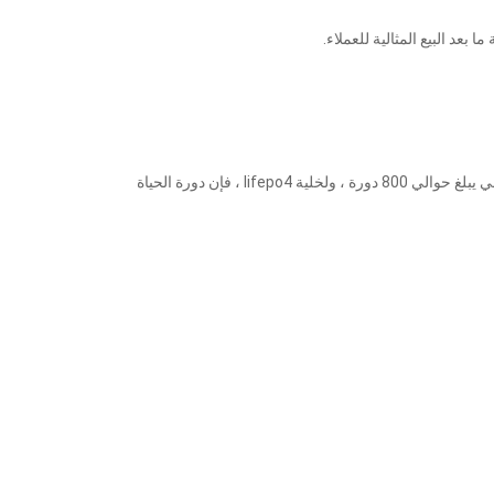
نحن ننتج حاليًا 18650/26650/21700/30700/4680 خلية أيون الليثيوم وخلية فوسفات الحديد الليثيوم ، وبطاريات الليثيوم أيون لها عمر افتراضي يبلغ حوالي 800 دورة ، ولخلية lifepo4 ، فإن دورة الحياة