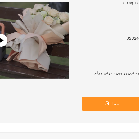
TUV(IEC
USD24
ﺎﺘﺼﻟ ﺍﻶﻧ