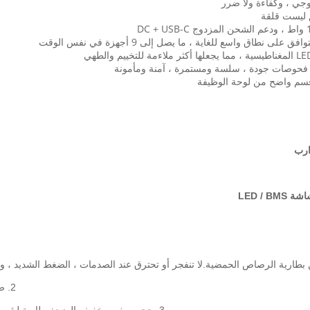
2. صديقة للبيئة: معتمدة من ROHS ، بدون أي مواد خطرة أو ضارة.