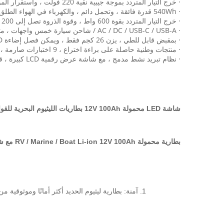
· خرج التيار المتردد بموجة جيبية نقية 220 فولت ، واستقرار الموجي ، وكفاءة ولا ضرر
· 540Wh قدرة فائقة ، وتحمل دائم ، والكهرباء في الهواء الطلق ليست قلقة
· خرج التيار المتردد بقوة 600 واط ، وقوة الذروة تصل إلى 1200 واط ، ودعم الشحن المزدوج DC + USB-C
· AC / DC / USB-C / USB-A / شاحن سيارة خمس واجهات ، متوافق على نطاق واسع للغاية ، ما يصل إلى 9 أجهزة في نفس الوقت
· بمقبض قابل للطي ، يزن 26 كجم فقط ، ويمكن فصل إضاءة LED المغناطيسية ، مما يجعلها أكثر ملاءمة للتخييم والطهي
· منتجات وطنية حاصلة على براءة اختراع ، 9 اختبارات صارمة ، فحوصات جودة ، سلسة ومستمرة ، آمنة ومأمونة
· نظام تبريد نشط مدمج ، مع شاشة عرض رقمية LCD كبيرة ، قسم واضح من لوحة الوظيفة
شاشة LED محمولة 12V 100Ah بطاريات الليثيوم البحرية للقوارب
بطارية محمولة RV / Marine / Boat Li-ion 12V 100Ah مع شاشة LED / BMS
1. آمنة: بطارية ليثيوم الحديد أكثر أمانًا وموثوقية من بطارية الرصاص الحمضية.لا تنفجر أو تحترق عند الصدمات ، الضغط الشديد ، وخز الإبرة ، ماس كهربائى ، الشحن الزائد وارتفاع درجة الحرارة.