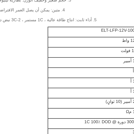
3. حجم صغير وخفيف الوزن: بطارية ليثيوم الحديد حوالي 1/2 الحجم و 1/3 وزن بطارية الرصاص الحمضية.
4. متين: يمكن أن يصل العمر الافتراضي لبطارية lifepo4 إلى أكثر من 6 سنوات مع 2000-6000 دورة.
5. أداء ثابت: انتاج طاقة عالية ، 1C مستمر ، 2-3C نبض دياكارجينغ الحالي.معدل تفريغ ذاتي منخفض ، أقل من 3٪ شهريًا.
ELT-LFP-12V-10
واط
لت
ر
نٍ)