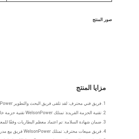
صور المنتج
مزايا المنتج
1. فريق فني محترف: لقد تلقى فريق البحث والتطوير WelsonPower أكثر من 20 اختراعًا وبراءة اختراع تطبيقية.
2. تقنية الحزمة الفريدة: تمتلك WelsonPower تقنية حزمة خاصة للعجين لحماية خلية البطارية وزيادة العمر الافتراضي لحزمة البطارية.
3. ضمان شهادة السلامة: تم اعتماد معظم البطاريات وفقًا للمعايير الدولية بما في ذلك CE ، MSDS ، UN38.3 ، UL إلخ.
4. فريق مبيعات محترف: تمتلك WelsonPower فريق بيع مدرب جيدًا يساعد العملاء على معالجة صعوبة الاجتماع أثناء اختيار البطارية واستخدام البطارية.