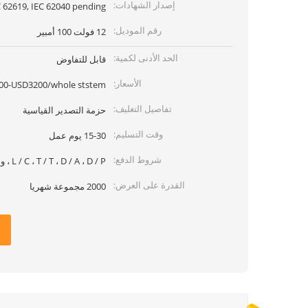
إصدار الشهادات:
 62619, IEC 62040 pending)
رقم الموديل:
12 فولت 100 أمبير
الحد الأدنى لكمية:
قابل للتفاوض
الأسعار:
00-USD3200/whole ststem
تفاصيل التغليف:
حزمة التصدير القياسية
وقت التسليم:
15-30 يوم عمل
شروط الدفع:
L / C ، T / T ، D / A ، D / P ، ويسترن يونيون ، موني جرام
القدرة على العرض:
2000 مجموعة شهريا