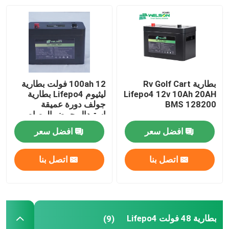
بطارية 48 فولت Lifepo4
بطارية RV Lifepo4
بطارية Rv Golf Cart
100ah 12 فولت بطارية
LiFePO4 Powerwall
Lifepo4 12v 10Ah 20AH
ليثيوم Lifepo4 بطارية
BMS 128200
جولف دورة عميقة
استبدال حمض الرصاص
بطارية ليثيوم فوسفات الحديد الشمسية
افضل سعر
افضل سعر
نظام البطارية ESS
اتصل بنا
اتصل بنا
محطات الطاقة المحمولة
بطارية 48 فولت Lifepo4
(9)
بطارية ليثيوم أيون مخصصة