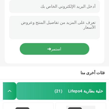
فئات أخرى منا
خلية بطارية Lifepo4
(21)