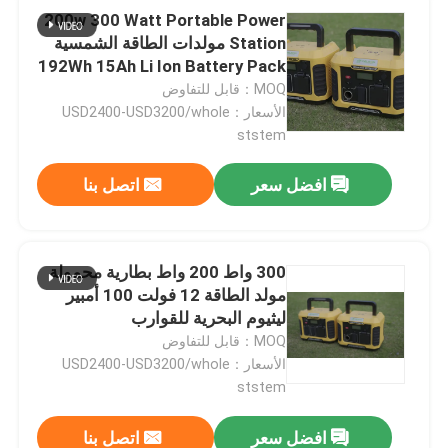
200w 300 Watt Portable Power
Station مولدات الطاقة الشمسية
192Wh 15Ah Li Ion Battery Pack
LiFePO4
MOQ：قابل للتفاوض
الأسعار：USD2400-USD3200/whole
ststem
افضل سعر
اتصل بنا
300 واط 200 واط بطارية محمولة
مولد الطاقة 12 فولت 100 أمبير
ليثيوم البحرية للقوارب
MOQ：قابل للتفاوض
الأسعار：USD2400-USD3200/whole
ststem
افضل سعر
اتصل بنا