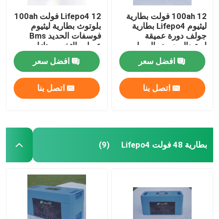
100ah 12 فولت بطارية
Lifepo4 12 فولت 100ah
ليثيوم Lifepo4 بطارية
بلوتوث بطارية ليثيوم
جولف دورة عميقة
فوسفات الحديد Bms
استبدال حمض الرصاص
عربات التخييم منازل
متنقلة RV البحرية
افضل سعر
افضل سعر
اتصل بنا
اتصل بنا
بطارية 48 فولت Lifepo4
(9)