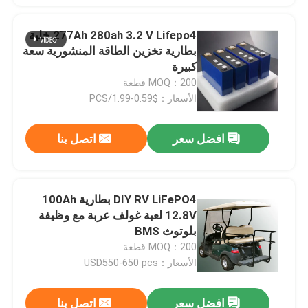
277Ah 280ah 3.2 V Lifepo4 خلية
بطارية تخزين الطاقة المنشورية سعة
كبيرة
MOQ：200 قطعة
الأسعار：$0.59-1.99/PCS
افضل سعر
اتصل بنا
DIY RV LiFePO4 بطارية 100Ah
12.8V لعبة غولف عربة مع وظيفة
مسكن
بلوتوث BMS
MOQ：200 قطعة
منتجات
الأسعار：USD550-650 pcs
افضل سعر
اتصل بنا
معلومات عنا
ES2000 51.2V 48Ah Lifepo4 Ess بطارية ليثيوم أيون 2.45Kwh Backups BMS Module