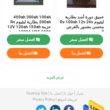
عميق دورة أسد بطارية
400ah 300ah 100ah
ليثيوم Rv 100ah 12v 24v
200ah بطارية ليثيوم Rv
محسن مغمور بالغرض
حزمة 12V 120ah 150ah
البحري
1000A UPS 6000 دورة
الحياة
افضل سعر
افضل سعر
اتصل بنا
اتصل بنا
عرض المزيد
منزل
حول نا
اتصل بنا
Desktop Site
خريطة الموقع
Privacy Policy