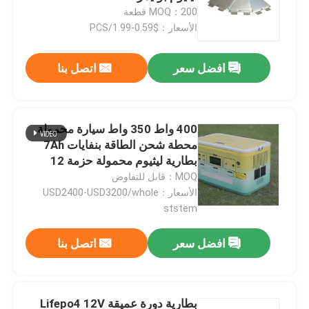
MOQ：200 قطعة
الأسعار：$0.59-1.99/PCS
افضل سعر
اتصل بنا
400 واط 350 واط سيارة محمولة
محطة شحن الطاقة بنفايات 7Ah
بطارية ليثيوم محمولة حزمة 12
فولت
MOQ：قابل للتفاوض
الأسعار：USD2400-USD3200/whole
ststem
افضل سعر
اتصل بنا
بطارية دورة عميقة Lifepo4 12V