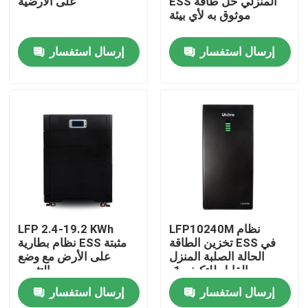
ESS المنزلي حل طاقة
على الأرضية
موثوق به لأي بيئة
المنتجات
إرسال استفسار
إرسال استفسار
خلية بطارية Lifepo4
3.2 فولت بطارية Lifepo4
بطارية 12 فولت lifepo4
بطارية 48 فولت Lifepo4
LFP10240M نظام
LFP 2.4-19.2 KWh
تخزين الطاقة ESS في
نظام بطارية ESS مثبتة
الحالة الصلبة المنزل
على الأرض مع وضع
بطارية RV Lifepo4
القابل للتكيف 1-
التثبيت
100kWh
إرسال استفسار
إرسال استفسار
LiFePO4 Powerwall