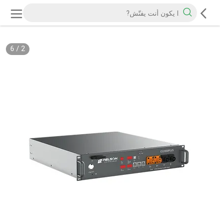
6
/
2