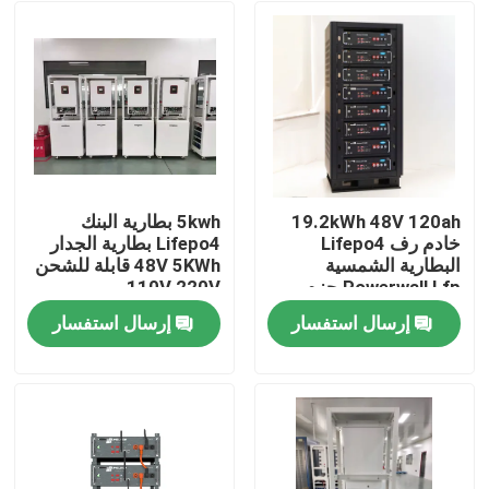
19.2kWh 48V 120ah
5kwh بطارية البنك
خادم رف Lifepo4
Lifepo4 بطارية الجدار
البطارية الشمسية
48V 5KWh قابلة للشحن
Powerwall Lfp حزم
110V 220V
البطارية
إرسال استفسار
إرسال استفسار
مسكن
منتجات
معلومات عنا