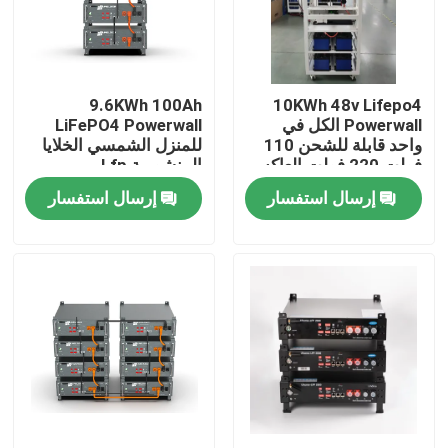
جولة في المعمل
9.6KWh 100Ah
10KWh 48v Lifepo4
مراقبة الجودة
Powerwall الكل في
LiFePO4 Powerwall
واحد قابلة للشحن 110
للمنزل الشمسي الخلايا
فولت 220 فولت العاكس
المنشورية Lfp
اتصل بنا
بطارية ليثيوم أيون
إرسال استفسار
إرسال استفسار
الشمسية
اطلب اقتباس
خلية بطارية Lifepo4
3.2 فولت بطارية Lifepo4
بطارية 12 فولت lifepo4