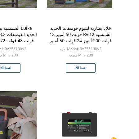
خلايا بطارية ليثيوم فوسفات الحديد
EBike الشمسية 
الشمسية Rv 12 فولت 50 أمبير 12
فولت 200 أمبير 24 فولت 50 أمبير
سكوتر كهرب
Model: RV256100V2- برو
Model: RV256100V2
Min: 200 قطعة
Min: 200 قطعة
ﺎﺘﺼﻟ ﺍﻶﻧ
ﺎﺘﺼﻟ ﺍﻶﻧ