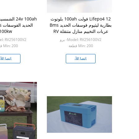
Lifepo4 12 فولت 100ah بلوتوث
24v 100ah ال
بطارية ليثيوم فوسفات الحديد Bms
ال
عربات التخييم منازل متنقلة RV
100kw
البحرية
Model: RV256100V2- برو
Model: RV256100V2
Min: 200 قطعة
Min: 200 قطعة
ﺎﺘﺼﻟ ﺍﻶﻧ
ﺎﺘﺼﻟ ﺍﻶﻧ