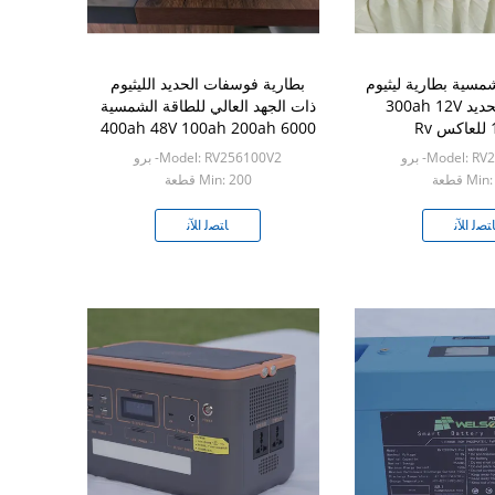
شمسية بطارية ليثيوم
بطارية فوسفات الحديد الليثيوم
فوسفات الحديد 300ah 12V
ذات الجهد العالي للطاقة الشمسية
R
400ah 48V 100ah 200ah 6000
Cycle Times
Model: - برو
Model: RV256100V2- برو
Mi قطعة
Min: 200 قطعة
ﺘﺼﻟ ﺍﻶﻧ
ﺎﺘﺼﻟ ﺍﻶﻧ