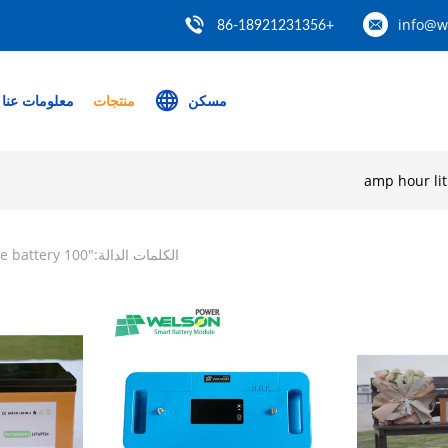
info@w
+86-18921231356
مسكن
منتجات
معلومات عنا
الكلمات الدالة:"
100 amp hour lithium iron phosphate battery