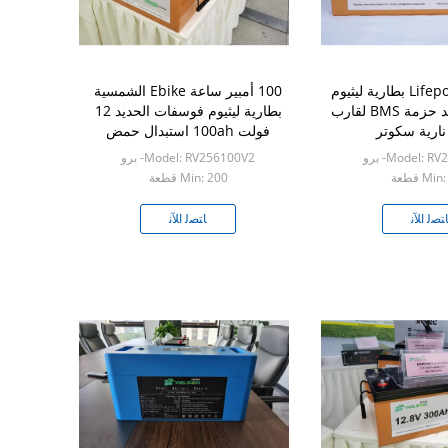
Lifepo4 12v 100ah بطارية ليثيوم
100 أمبير ساعة Ebike الشمسية
فوسفات الحديد حزمة BMS لقارب
بطارية ليثيوم فوسفات الحديد 12
نارية سكوتر
فولت 100ah استبدال حمض
الرصاص
Model: - برو
Model: RV256100V2- برو
Mi قطعة
Min: 200 قطعة
ﺘﺼﻟ ﺍﻶﻧ
ﺎﺘﺼﻟ ﺍﻶﻧ