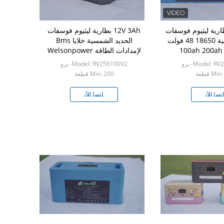
ارية ليثيوم فوسفات
12V 3Ah بطارية ليثيوم فوسفات
الحديد الشمسية 18650 48 فولت
الحديد الشمسية خلايا Bms
لإمدادات الطاقة Welsonpower
Model: - برو
Model: RV256100V2- برو
Mi قطعة
Min: 200 قطعة
ﺘﺼﻟ ﺍﻶﻧ
ﺎﺘﺼﻟ ﺍﻶﻧ