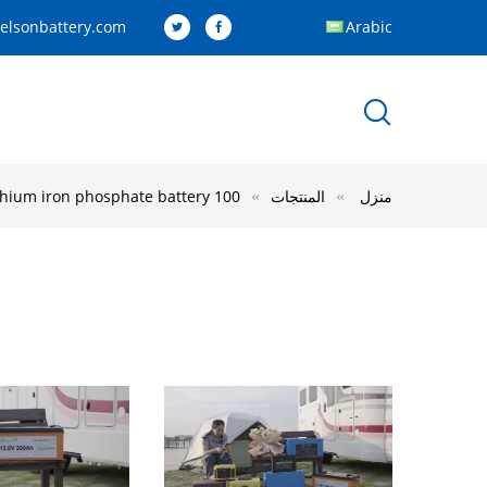
elsonbattery.com
Arabic
منزل
المنتجات
100 amp hour lithium iron phosphate battery