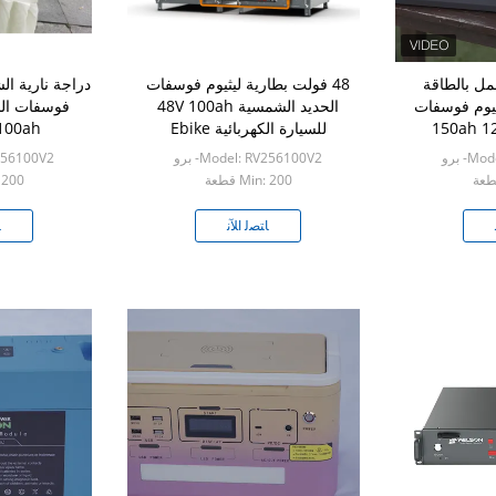
مل بالطاقة
48 فولت بطارية ليثيوم فوسفات
دراجة نارية ال
ثيوم فوسفات
الحديد الشمسية 48V 100ah
الحديد 150ah 12V 300ah
للسيارة الكهربائية Ebike
100ah للعاكس v
2
- برو
Model: RV256100V2- برو
RV256100V2
Min: 200 قطعة
n: 200
ﺎﺘﺼﻟ ﺍﻶﻧ
ﺎ