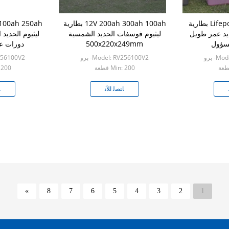
100AH ​​24 فولت Lifepo4 بطارية
12V 200ah 300ah 100ah بطارية
يد عمر طويل
ليثيوم فوسفات الحديد الشمسية
ليثيوم الحديد
500x220x249mm
دورات عميق
- برو
Model: RV256100V2- برو
RV256100V2
Min: 200 قطعة
n: 200
ﺎﺘﺼﻟ ﺍﻶﻧ
ﺎ
»
8
7
6
5
4
3
2
1