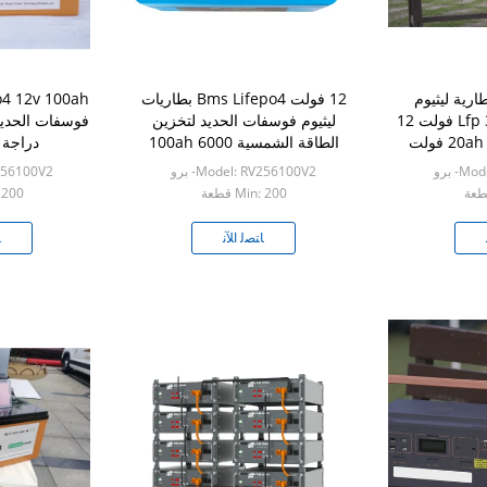
بطارية ليثيوم
12 فولت Bms Lifepo4 بطاريات
الحديد الفوسفات Lfp 3.2 فولت 12
ليثيوم فوسفات الحديد لتخزين
فولت 48 فولت 20ah 72 فولت
الطاقة الشمسية 100ah 6000
دراجة 
ائي
دورة
- برو
Model: RV256100V2- برو
RV256100V2
Min: 200 قطعة
n: 200
ﺎﺘﺼﻟ ﺍﻶﻧ
ﺎ