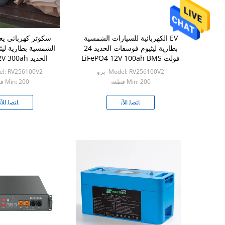
EV الكهربائية للسيارات الشمسية
سكوتر كهربائي يع
بطارية ليثيوم فوسفات الحديد 24
الشمسية بطارية لي
فولت LiFePO4 12V 100ah BMS
0000mah
Model: RV256100V2- برو
Model: RV256100V2
Min: 200 قطعة
Min: 200 قطعة
ﺎﺘﺼﻟ ﺍﻶﻧ
ﺎﺘﺼﻟ ﺍﻶﻧ