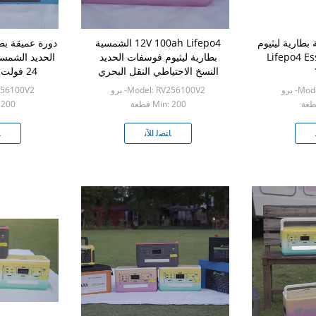
شمسية بطارية ليثيوم
12V 100ah Lifepo4 الشمسية
دورة عميقة بط
حديد الفوسفات Lifepo4 Ess
بطارية ليثيوم فوسفات الحديد
النسخ الاحتياطي النقل البحري
24 فولت 100ah 200ah
الصيد مولد الرياح
- برو
Model: RV256100V2- برو
RV256100V2
Min: 200 قطعة
n: 200
ﺎﺘﺼﻟ ﺍﻶﻧ
ﺎ