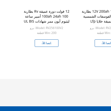
12V 200ah 100ah 250ah بطارية
12 فولت دورة عميقة Rv بطارية
 الفوسفات الشمسية
100ah 24ah 100 أمبير ساعة
ة خلايا Lfp
ليثيوم أيون ممر شهادات UL BIS
Model: - برو
Model: RV256100V2- برو
Mi قطعة
Min: 200 قطعة
ﺘﺼﻟ ﺍﻶﻧ
ﺎﺘﺼﻟ ﺍﻶﻧ