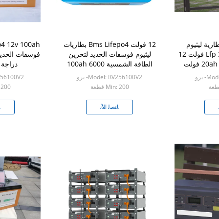
بطارية ليثيوم
12 فولت Bms Lifepo4 بطاريات
الحديد الفوسفات Lfp 3.2 فولت 12
ليثيوم فوسفات الحديد لتخزين
فولت 48 فولت 20ah 72 فولت
الطاقة الشمسية 100ah 6000
دراجة 
ائي
دورة
- برو
Model: RV256100V2- برو
RV256100V2
Min: 200 قطعة
n: 200
ﺎﺘﺼﻟ ﺍﻶﻧ
ﺎ