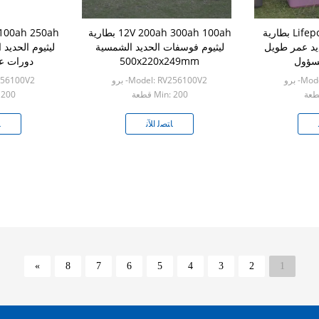
100AH ​​24 فولت Lifepo4 بطارية
12V 200ah 300ah 100ah بطارية
يد عمر طويل
ليثيوم فوسفات الحديد الشمسية
ليثيوم الحديد
500x220x249mm
دورات عميق
- برو
Model: RV256100V2- برو
RV256100V2
Min: 200 قطعة
n: 200
ﺎﺘﺼﻟ ﺍﻶﻧ
ﺎ
»
8
7
6
5
4
3
2
1