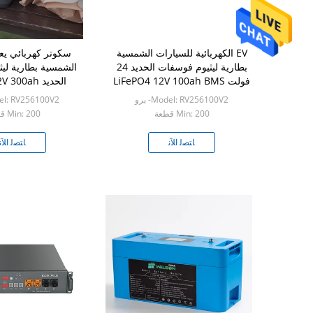
EV الكهربائية للسيارات الشمسية
سكوتر كهربائي يع
بطارية ليثيوم فوسفات الحديد 24
الشمسية بطارية لي
فولت LiFePO4 12V 100ah BMS
0000mah
Model: RV256100V2- برو
Model: RV256100V2
Min: 200 قطعة
Min: 200 قطعة
ﺎﺘﺼﻟ ﺍﻶﻧ
ﺎﺘﺼﻟ ﺍﻶﻧ