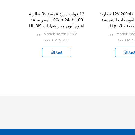
12V 200ah 100ah 250ah بطارية
12 فولت دورة عميقة Rv بطارية
 الفوسفات الشمسية
100ah 24ah 100 أمبير ساعة
ة خلايا Lfp
ليثيوم أيون ممر شهادات UL BIS
Model: - برو
Model: RV256100V2- برو
Mi قطعة
Min: 200 قطعة
ﺘﺼﻟ ﺍﻶﻧ
ﺎﺘﺼﻟ ﺍﻶﻧ