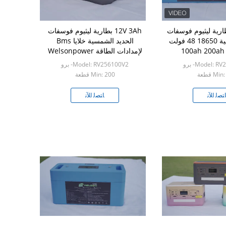
ارية ليثيوم فوسفات
12V 3Ah بطارية ليثيوم فوسفات
الحديد الشمسية 18650 48 فولت
الحديد الشمسية خلايا Bms
لإمدادات الطاقة Welsonpower
Model: - برو
Model: RV256100V2- برو
Mi قطعة
Min: 200 قطعة
ﺘﺼﻟ ﺍﻶﻧ
ﺎﺘﺼﻟ ﺍﻶﻧ