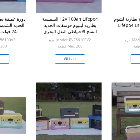
شمسية بطارية ليثيوم
12V 100ah Lifepo4 الشمسية
دورة عميقة بط
حديد الفوسفات Lifepo4 Ess
بطارية ليثيوم فوسفات الحديد
النسخ الاحتياطي النقل البحري
24 فولت 100ah 200ah
الصيد مولد الرياح
- برو
Model: RV256100V2- برو
RV256100V2
Min: 200 قطعة
n: 200
ﺎﺘﺼﻟ ﺍﻶﻧ
ﺎ