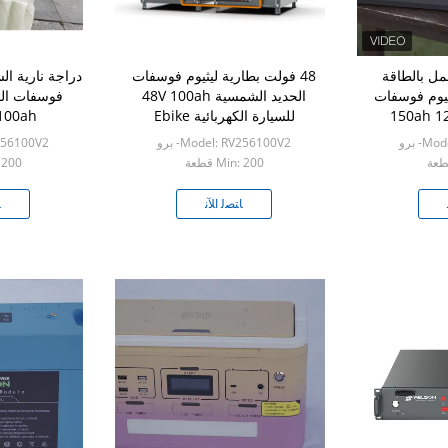
مل بالطاقة
48 فولت بطارية ليثيوم فوسفات
دراجة نارية ال
ثيوم فوسفات
الحديد الشمسية 48V 100ah
الحديد 150ah 12V 300ah
للسيارة الكهربائية Ebike
100ah للعاكس v
2
- برو
Model: RV256100V2- برو
RV256100V2
Min: 200 قطعة
n: 200
ﺎﺘﺼﻟ ﺍﻶﻧ
ﺎ