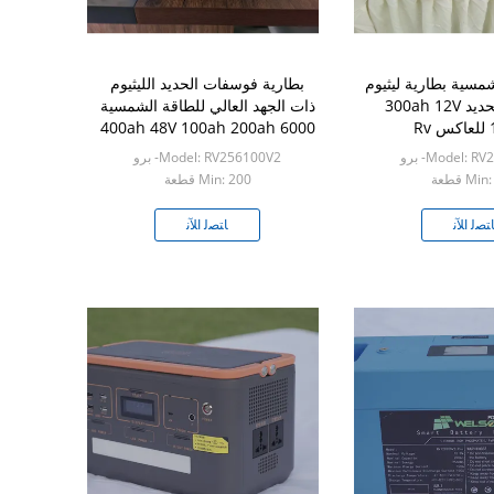
شمسية بطارية ليثيوم
بطارية فوسفات الحديد الليثيوم
فوسفات الحديد 300ah 12V
ذات الجهد العالي للطاقة الشمسية
R
400ah 48V 100ah 200ah 6000
Cycle Times
Model: - برو
Model: RV256100V2- برو
Mi قطعة
Min: 200 قطعة
ﺘﺼﻟ ﺍﻶﻧ
ﺎﺘﺼﻟ ﺍﻶﻧ