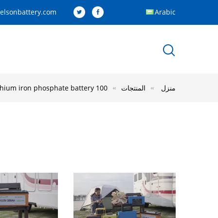
elsonbattery.com
Arabic
منزل
المنتجات
100 amp hour lithium iron phosphate battery