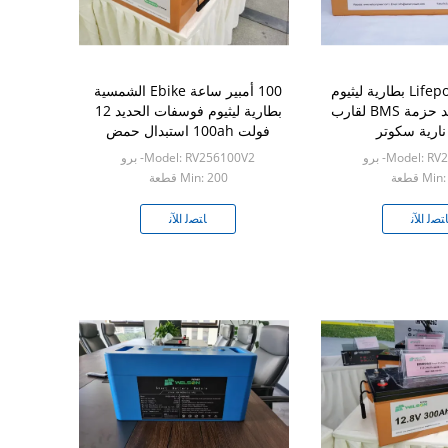
Lifepo4 12v 100ah بطارية ليثيوم
100 أمبير ساعة Ebike الشمسية
فوسفات الحديد حزمة BMS لقارب
بطارية ليثيوم فوسفات الحديد 12
نارية سكوتر
فولت 100ah استبدال حمض
الرصاص
Model: - برو
Model: RV256100V2- برو
Mi قطعة
Min: 200 قطعة
ﺘﺼﻟ ﺍﻶﻧ
ﺎﺘﺼﻟ ﺍﻶﻧ