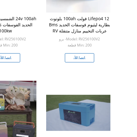
Lifepo4 12 فولت 100ah بلوتوث
24v 100ah ال
بطارية ليثيوم فوسفات الحديد Bms
ال
عربات التخييم منازل متنقلة RV
100kw
البحرية
Model: RV256100V2- برو
Model: RV256100V2
Min: 200 قطعة
Min: 200 قطعة
ﺎﺘﺼﻟ ﺍﻶﻧ
ﺎﺘﺼﻟ ﺍﻶﻧ