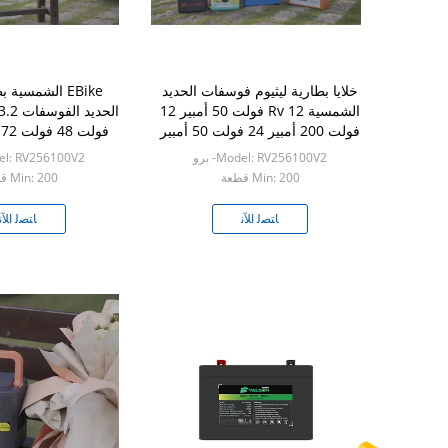
خلايا بطارية ليثيوم فوسفات الحديد
EBike الشمسية 
الشمسية Rv 12 فولت 50 أمبير 12
فولت 200 أمبير 24 فولت 50 أمبير
سكوتر كهرب
Model: RV256100V2- برو
Model: RV256100V2
Min: 200 قطعة
Min: 200 قطعة
ﺎﺘﺼﻟ ﺍﻶﻧ
ﺎﺘﺼﻟ ﺍﻶﻧ