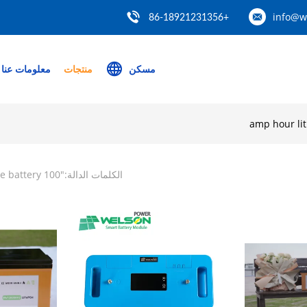
info@w
+86-18921231356
مسكن
منتجات
معلومات عنا
الكلمات الدالة:"
100 amp hour lithium iron phosphate battery